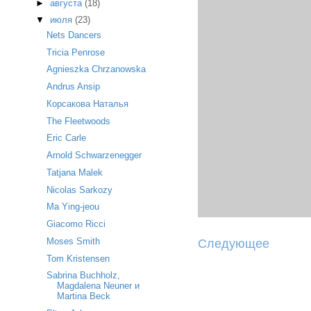
►
августа
(18)
▼
июля
(23)
Nets Dancers
Tricia Penrose
Agnieszka Chrzanowska
Andrus Ansip
Корсакова Наталья
The Fleetwoods
Eric Carle
Arnold Schwarzenegger
Tatjana Malek
Nicolas Sarkozy
Ma Ying-jeou
Giacomo Ricci
Moses Smith
Следующее
Tom Kristensen
Sabrina Buchholz,
Magdalena Neuner и
Martina Beck