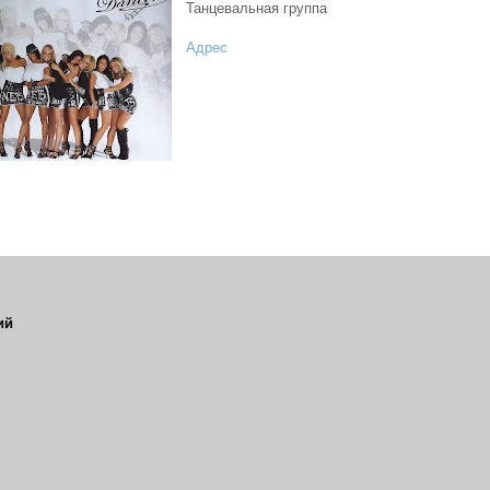
Танцевальная группа
Адрес
ий