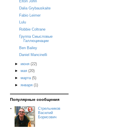
Elton John
Dalia Grybauskaite
Fabio Leimer
Lulu
Robbie Coltrane
Группа Смысловые
Галлюцинации
Ben Bailey
Daniel Mancinelli
►
июня
(22)
►
мая
(20)
►
марта
(5)
►
января
(1)
Популярные сообщения
Стрельников
Василий
Борисович