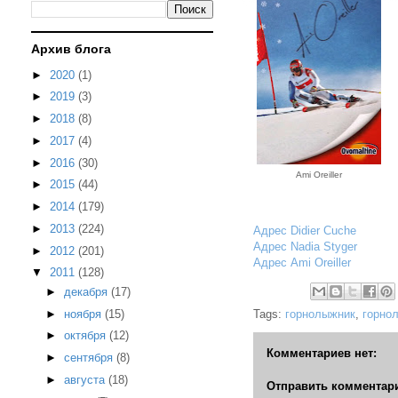
Архив блога
►
2020
(1)
►
2019
(3)
►
2018
(8)
►
2017
(4)
►
2016
(30)
Ami Oreiller
►
2015
(44)
►
2014
(179)
►
2013
(224)
Адрес Didier Cuche
Адрес Nadia Styger
►
2012
(201)
Адрес Ami Oreiller
▼
2011
(128)
►
декабря
(17)
Tags:
горнолыжник
,
горно
►
ноября
(15)
►
октября
(12)
Комментариев нет:
►
сентября
(8)
►
августа
(18)
Отправить комментар