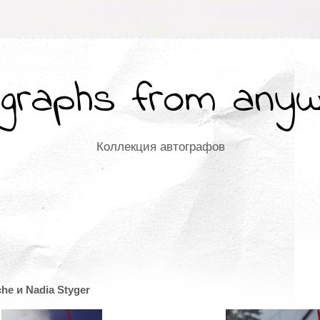
graphs from any
Коллекция автографов
che и Nadia Styger