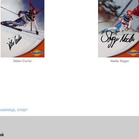
Didier Cuche
Nadia Styger
лыжница
,
спорт
ий