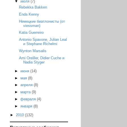
▼
июля
(7)
Rebekka Bakken
Enda Kenny
Немецкие биатлонисты (от
viessman)
Katia Guerreiro
Antonio Spavone, Julian Leal
и Stephane Richelmi
Wynton Marsalis
Ami Oreiller, Didier Cuche и
Nadia Styger
►
июня
(14)
►
мая
(8)
►
апреля
(8)
►
марта
(9)
►
февраля
(4)
►
января
(8)
►
2010
(132)