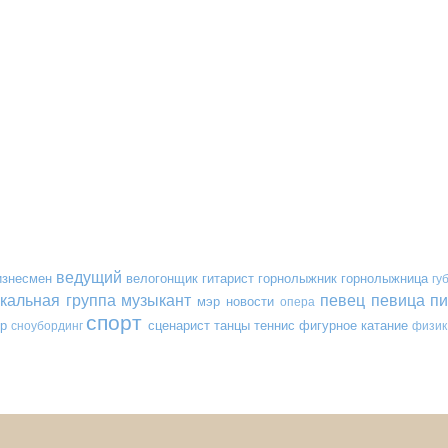
ведущий
изнесмен
велогонщик
гитарист
горнолыжник
горнолыжница
гу
кальная группа
музыкант
певец
певица
пи
мэр
новости
опера
спорт
р
сценарист
танцы
теннис
фигурное катание
сноубординг
физик