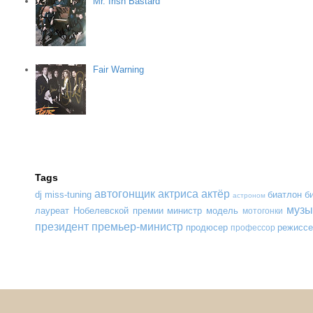
Mr. Irish Bastard
Fair Warning
Tags
автогонщик
актриса
актёр
dj
miss-tuning
биатлон
б
астроном
музы
лауреат Нобелевской премии
министр
модель
мотогонки
президент
премьер-министр
продюсер
режиссе
профессор