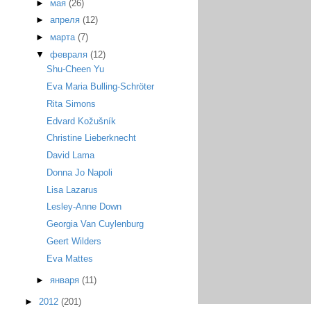
►
мая
(26)
►
апреля
(12)
►
марта
(7)
▼
февраля
(12)
Shu-Cheen Yu
Eva Maria Bulling-Schröter
Rita Simons
Edvard Kožušník
Christine Lieberknecht
David Lama
Donna Jo Napoli
Lisa Lazarus
Lesley-Anne Down
Georgia Van Cuylenburg
Geert Wilders
Eva Mattes
►
января
(11)
►
2012
(201)