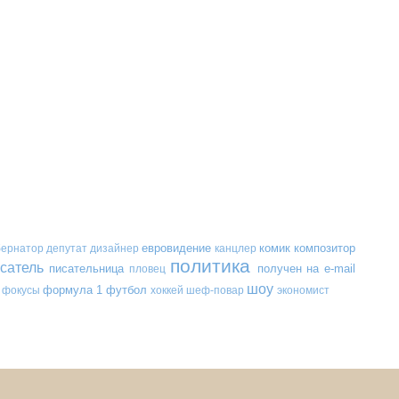
евровидение
комик
композитор
бернатор
депутат
дизайнер
канцлер
политика
сатель
писательница
получен на e-mail
пловец
шоу
формула 1
футбол
фокусы
хоккей
шеф-повар
экономист