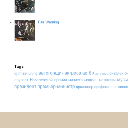
Fair Warning
Tags
автогонщик
актриса
актёр
dj
miss-tuning
биатлон
б
астроном
музы
лауреат Нобелевской премии
министр
модель
мотогонки
президент
премьер-министр
продюсер
режиссе
профессор