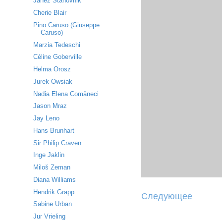
Janez Stanovnik
Cherie Blair
Pino Caruso (Giuseppe
Caruso)
Marzia Tedeschi
Céline Goberville
Helma Orosz
Jurek Owsiak
Nadia Elena Comăneci
Jason Mraz
Jay Leno
Hans Brunhart
Sir Philip Craven
Inge Jaklin
Miloš Zeman
Diana Williams
Hendrik Grapp
Следующее
Sabine Urban
Jur Vrieling