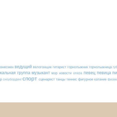
ведущий
изнесмен
велогонщик
гитарист
горнолыжник
горнолыжница
гу
кальная группа
музыкант
певец
певица
пи
мэр
новости
опера
спорт
р
сценарист
танцы
теннис
фигурное катание
сноубординг
физик