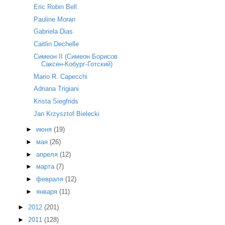
Eric Robin Bell
Pauline Moran
Gabriela Dias
Caitlin Dechelle
Симеон II (Симеон Борисов
Саксен-Кобург-Готский)
Mario R. Capecchi
Adriana Trigiani
Krista Siegfrids
Jan Krzysztof Bielecki
►
июня
(19)
►
мая
(26)
►
апреля
(12)
►
марта
(7)
►
февраля
(12)
►
января
(11)
►
2012
(201)
►
2011
(128)