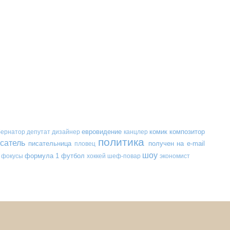
евровидение
комик
композитор
бернатор
депутат
дизайнер
канцлер
политика
сатель
писательница
получен на e-mail
пловец
шоу
формула 1
футбол
фокусы
хоккей
шеф-повар
экономист