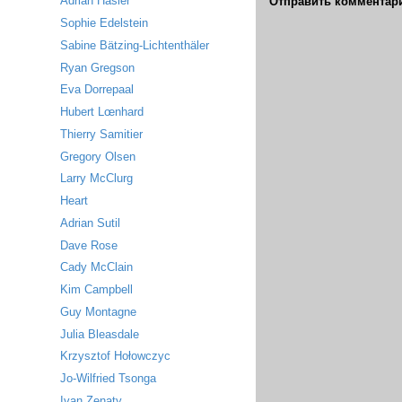
Adrian Hasler
Отправить комментар
Sophie Edelstein
Sabine Bätzing-Lichtenthäler
Ryan Gregson
Eva Dorrepaal
Hubert Lœnhard
Thierry Samitier
Gregory Olsen
Larry McClurg
Heart
Adrian Sutil
Dave Rose
Cady McClain
Kim Campbell
Guy Montagne
Julia Bleasdale
Krzysztof Hołowczyc
Jo-Wilfried Tsonga
Ivan Zenaty