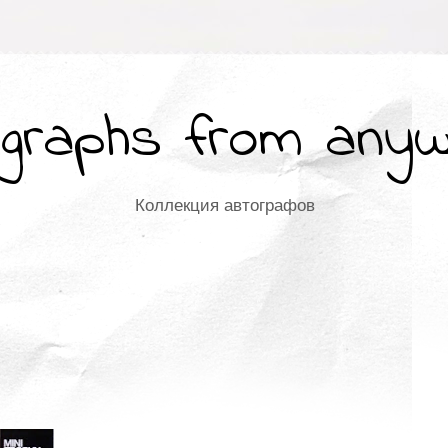
graphs from any
Коллекция автографов