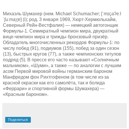
Михаэль Шумахер (нем. Michael Schumacher; [ˈmɪçaʔeːl
ˈʃuːmaχɐ] (i); род. 3 января 1969, Хюрт-Хермюльхайм,
Северный Рейн-Вестфалия) — немецкий автогонщик
Формулы-1. Семикратный чемпион мира, двукратный
вице-чемпион мира и трижды бронзовый призёр.
Обладатель многочисленных рекордов Формулы-1: по
числу побед (91), подиумов (155), побед за один сезон
(13), быстрых кругов (77), а также чемпионских титулов
подряд (5). В прессе его часто называют «Солнечным
мальчиком», «Шуми», а также — по аналогии с лучшим
асом Первой мировой войны германским бароном
Манфредом фон Рихтгофеном (в том числе из-за
красной окраски как его самолёта, так и болида
«Феррари» и спортивной формы Шумахера) —
«Красным бароном».
Поделиться