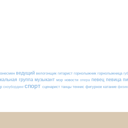
ведущий
изнесмен
велогонщик
гитарист
горнолыжник
горнолыжница
гу
кальная группа
музыкант
певец
певица
пи
мэр
новости
опера
спорт
р
сценарист
танцы
теннис
фигурное катание
сноубординг
физик