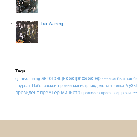
Fair Warning
Tags
автогонщик
актриса
актёр
dj
miss-tuning
биатлон
б
астроном
музы
лауреат Нобелевской премии
министр
модель
мотогонки
президент
премьер-министр
продюсер
режиссе
профессор