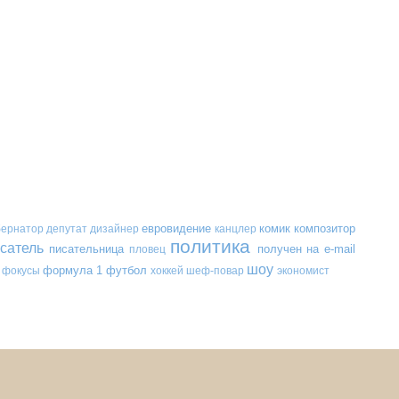
евровидение
комик
композитор
бернатор
депутат
дизайнер
канцлер
политика
сатель
писательница
получен на e-mail
пловец
шоу
формула 1
футбол
фокусы
хоккей
шеф-повар
экономист