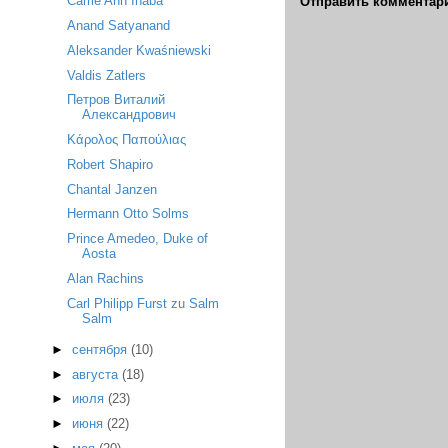
Carrie Ann Inaba
Отправить комментар
Anand Satyanand
Aleksander Kwaśniewski
Valdis Zatlers
Петров Виталий
Александрович
Κάρολος Παπούλιας
Robert Shapiro
Chantal Janzen
Hermann Otto Solms
Prince Amedeo, Duke of
Aosta
Alan Rachins
Carl Philipp Furst zu Salm
Salm
►
сентября
(10)
►
августа
(18)
►
июля
(23)
►
июня
(22)