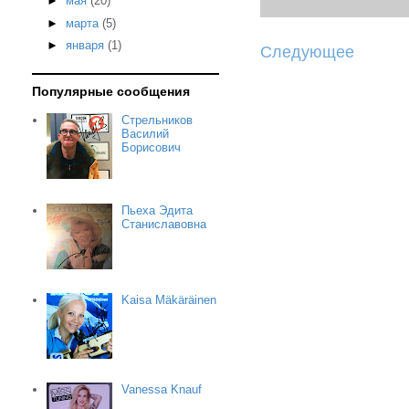
►
мая
(20)
►
марта
(5)
►
января
(1)
Следующее
Популярные сообщения
Стрельников
Василий
Борисович
Пьеха Эдита
Станиславовна
Kaisa Mäkäräinen
Vanessa Knauf