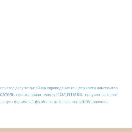
евровидение
комик
композитор
бернатор
депутат
дизайнер
канцлер
политика
сатель
писательница
получен на e-mail
пловец
шоу
формула 1
футбол
фокусы
хоккей
шеф-повар
экономист