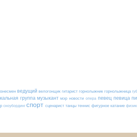
ведущий
изнесмен
велогонщик
гитарист
горнолыжник
горнолыжница
гу
кальная группа
музыкант
певец
певица
пи
мэр
новости
опера
спорт
р
сценарист
танцы
теннис
фигурное катание
сноубординг
физик