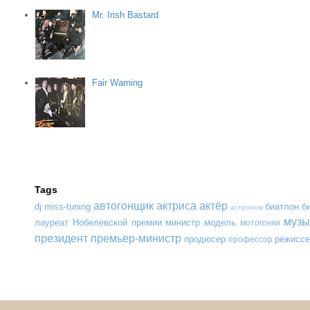
Mr. Irish Bastard
Fair Warning
Tags
автогонщик
актриса
актёр
dj
miss-tuning
биатлон
б
астроном
музы
лауреат Нобелевской премии
министр
модель
мотогонки
президент
премьер-министр
продюсер
режиссе
профессор