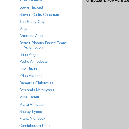
Yves Leterme
Отправить комментар
Steve Hackett
Steven Curtis Chapman
The Scary Guy
Meja
Armande Altaï
Detroit Pistons Dance Team
Automotion
Brian Auger
Pedro Almodovar
Luiz Razia
Kriss Akabusi
Demetris Christofias
Benjamin Netanyahu
Mike Farrell
Martti Ahtisaari
Shelby Lynne
Franz Viehböck
Condoleezza Rice