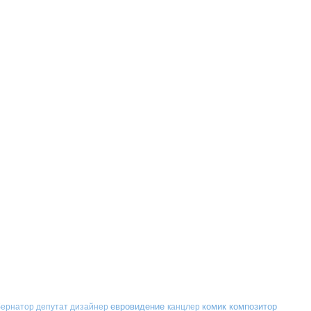
евровидение
комик
композитор
бернатор
депутат
дизайнер
канцлер