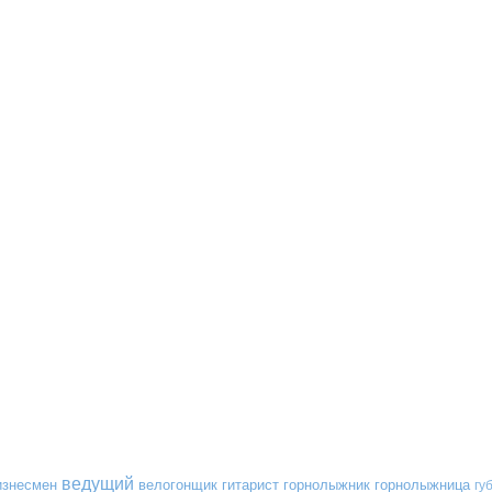
ведущий
изнесмен
велогонщик
гитарист
горнолыжник
горнолыжница
гу