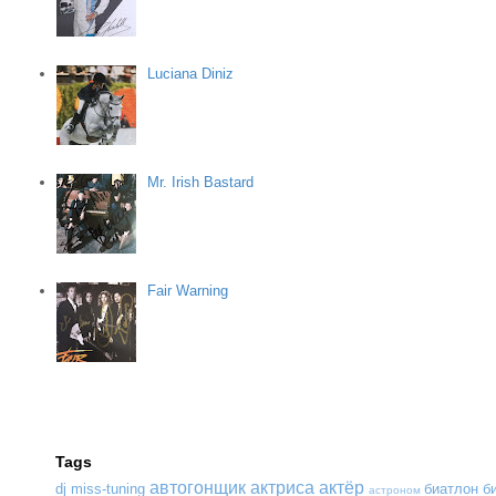
Luciana Diniz
Mr. Irish Bastard
Fair Warning
Tags
автогонщик
актриса
актёр
dj
miss-tuning
биатлон
б
астроном