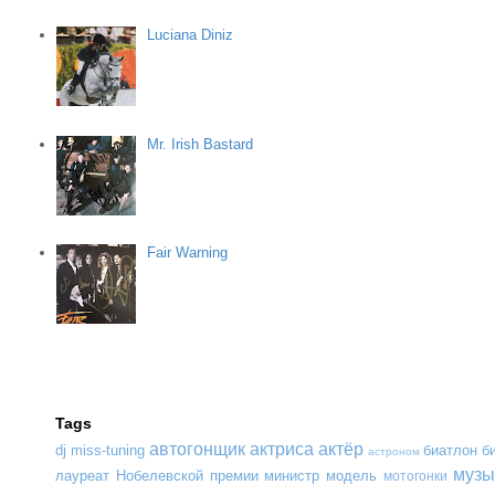
Luciana Diniz
Mr. Irish Bastard
Fair Warning
Tags
автогонщик
актриса
актёр
dj
miss-tuning
биатлон
б
астроном
музы
лауреат Нобелевской премии
министр
модель
мотогонки