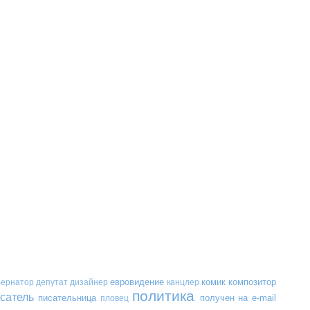
евровидение
комик
композитор
бернатор
депутат
дизайнер
канцлер
политика
сатель
писательница
получен на e-mail
пловец