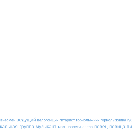
ведущий
изнесмен
велогонщик
гитарист
горнолыжник
горнолыжница
гу
кальная группа
музыкант
певец
певица
пи
мэр
новости
опера