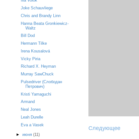
Ilia Volok
Joke Schauvliege
Chris and Brandy Linn
Hanna Beata Gronkiewicz-
Waltz
Bill Dod
Hermann Tilke
Irena Kousalová
Vicky Piria
Richard X. Heyman
Murray SawChuck
Pulsedriver (Слободан
Петрович)
Kristi Yamaguchi
Armand
Neal Jones
Leah Durelle
Eva a Vasek
Следующее
►
июня
(11)