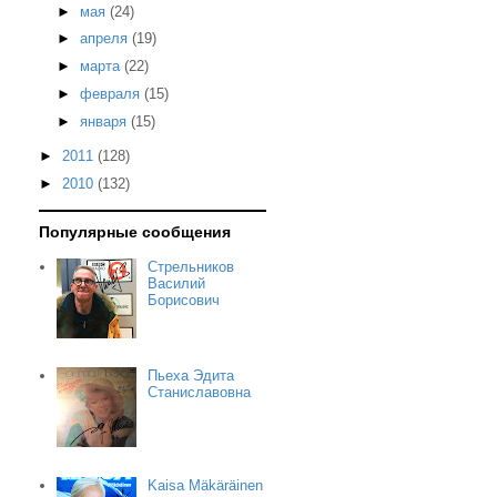
►
мая
(24)
►
апреля
(19)
►
марта
(22)
►
февраля
(15)
►
января
(15)
►
2011
(128)
►
2010
(132)
Популярные сообщения
Стрельников
Василий
Борисович
Пьеха Эдита
Станиславовна
Kaisa Mäkäräinen