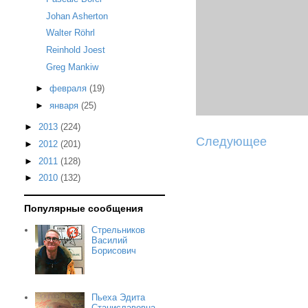
Johan Asherton
Walter Röhrl
Reinhold Joest
Greg Mankiw
►
февраля
(19)
►
января
(25)
►
2013
(224)
Следующее
►
2012
(201)
►
2011
(128)
►
2010
(132)
Популярные сообщения
Стрельников
Василий
Борисович
Пьеха Эдита
Станиславовна