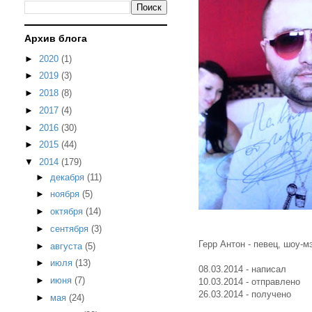
Архив блога
►
2020
(1)
►
2019
(3)
►
2018
(8)
►
2017
(4)
►
2016
(30)
►
2015
(44)
▼
2014
(179)
►
декабря
(11)
►
ноября
(5)
►
октября
(14)
►
сентября
(3)
Герр Антон - певец, шоу-м
►
августа
(5)
►
июля
(13)
08.03.2014 - написал
►
июня
(7)
10.03.2014 - отправлено
26.03.2014 - получено
►
мая
(24)