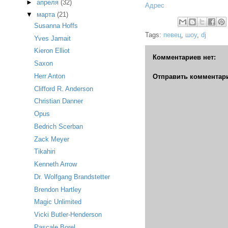
►
апреля
(32)
Адрес
▼
марта
(21)
Susanna Hoffs
Tags:
певец
,
шоу
,
dj
Yves Jamait
Kieron Elliot
Комментариев нет:
Saxon
Herr Anton
Отправить комментар
Clifford R. Anderson
Christian Danner
Opus
Bedrich Scerban
Zack Meyer
Tikahiri
Kenneth Arrow
Dr. Wolfgang Brandstetter
Brendon Hartley
Magic Unlimited
Vicki Butler-Henderson
Pascale Borel