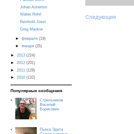
Johan Asherton
Walter Röhrl
Следующее
Reinhold Joest
Greg Mankiw
►
февраля
(19)
►
января
(25)
►
2013
(224)
►
2012
(201)
►
2011
(128)
►
2010
(132)
Популярные сообщения
Стрельников
Василий
Борисович
Пьеха Эдита
Станиславовна