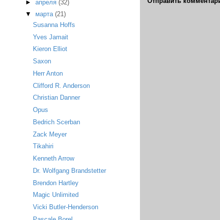
Отправить комментар
►
апреля
(32)
▼
марта
(21)
Susanna Hoffs
Yves Jamait
Kieron Elliot
Saxon
Herr Anton
Clifford R. Anderson
Christian Danner
Opus
Bedrich Scerban
Zack Meyer
Tikahiri
Kenneth Arrow
Dr. Wolfgang Brandstetter
Brendon Hartley
Magic Unlimited
Vicki Butler-Henderson
Pascale Borel