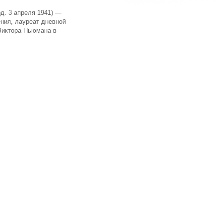
од. 3 апреля 1941) —
ения, лауреат дневной
Виктора Ньюмана в