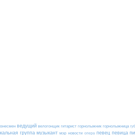
ведущий
изнесмен
велогонщик
гитарист
горнолыжник
горнолыжница
гу
кальная группа
музыкант
певец
певица
пи
мэр
новости
опера