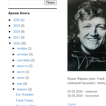
Архив блога
►
2020
(1)
►
2019
(3)
►
2018
(8)
►
2017
(4)
▼
2016
(30)
►
ноября
(1)
►
октября
(3)
►
сентября
(2)
►
августа
(1)
►
июля
(1)
►
июня
(2)
Франк Фа́риан (нем. Fran
немецкий музыкант, певец
►
мая
(4)
▼
апреля
(3)
24.02.2016 - написал
Eric Braeden
16.04.2016 - получено
Frank Farian
Адрес