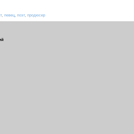
т
,
певец
,
поэт
,
продюсер
ий