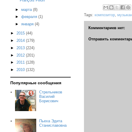
François Fillon
►
марта
(8)
Tags:
композитор
,
музыкан
►
февраля
(1)
►
января
(4)
Комментариев нет:
►
2015
(44)
Отправить комментар
►
2014
(179)
►
2013
(224)
►
2012
(201)
►
2011
(128)
►
2010
(132)
Популярные сообщения
Стрельников
Василий
Борисович
Пьеха Эдита
Станиславовна