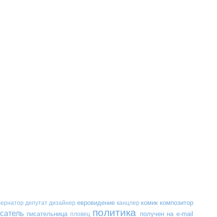
евровидение
комик
композитор
бернатор
депутат
дизайнер
канцлер
политика
сатель
писательница
получен на e-mail
пловец