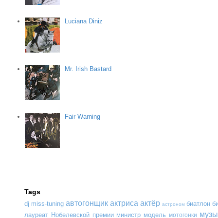
Luciana Diniz
Mr. Irish Bastard
Fair Warning
Tags
автогонщик
актриса
актёр
dj
miss-tuning
биатлон
б
астроном
музы
лауреат Нобелевской премии
министр
модель
мотогонки