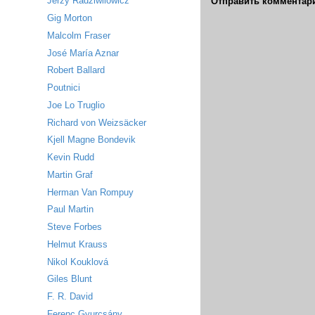
Jerzy Radziwilowicz
Отправить комментар
Gig Morton
Malcolm Fraser
José María Aznar
Robert Ballard
Poutnici
Joe Lo Truglio
Richard von Weizsäcker
Kjell Magne Bondevik
Kevin Rudd
Martin Graf
Herman Van Rompuy
Paul Martin
Steve Forbes
Helmut Krauss
Nikol Kouklová
Giles Blunt
F. R. David
Ferenc Gyurcsány