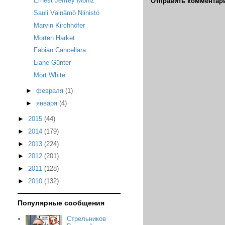
Ernest Jeffrey Moniz
Отправить комментар
Sauli Väinämö Niinistö
Marvin Kirchhöfer
Morten Harket
Fabian Cancellara
Liane Günter
Mort White
►
февраля
(1)
►
января
(4)
►
2015
(44)
►
2014
(179)
►
2013
(224)
►
2012
(201)
►
2011
(128)
►
2010
(132)
Популярные сообщения
Стрельников