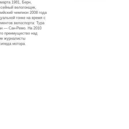
 марта 1981, Берн,
сейный велогонщик,
ийский чемпион 2008 года
уальной гонке на время с
ументов велоспорта: Тура
ан — Сан-Ремо. На 2010
его преимущество над
кие журналисты
сипеда мотора.