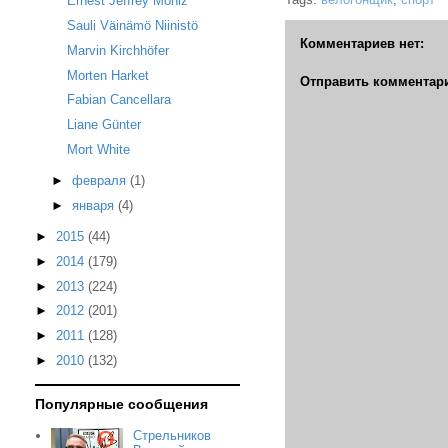
Ernest Jeffrey Moniz
Sauli Väinämö Niinistö
Комментариев нет:
Marvin Kirchhöfer
Morten Harket
Отправить комментар
Fabian Cancellara
Liane Günter
Mort White
►
февраля
(1)
►
января
(4)
►
2015
(44)
►
2014
(179)
►
2013
(224)
►
2012
(201)
►
2011
(128)
►
2010
(132)
Популярные сообщения
Стрельников