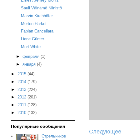
Ernest Jeffrey Moniz
Sauli Väinämö Niinistö
Marvin Kirchhöfer
Morten Harket
Fabian Cancellara
Liane Günter
Mort White
►
февраля
(1)
►
января
(4)
►
2015
(44)
►
2014
(179)
►
2013
(224)
►
2012
(201)
►
2011
(128)
►
2010
(132)
Популярные сообщения
Следующее
Стрельников